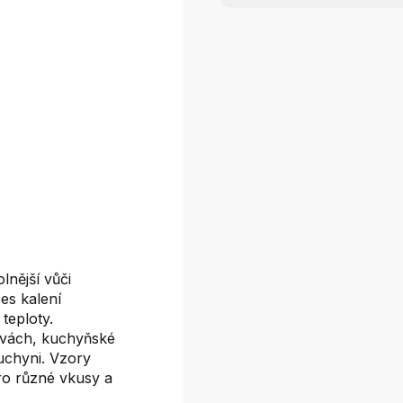
lnější vůči
es kalení
teploty.
rvách, kuchyňské
uchyni. Vzory
ro různé vkusy a