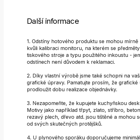
Další informace
1. Odstíny hotového produktu se mohou mírně liš
kvůli kalibraci monitoru, na kterém se předměty 
tiskového stroje a typu použitého inkoustu - je
odstínech není důvodem k reklamaci.
2. Díky vlastní výrobě jsme také schopni na vaš
grafické úpravy. Pamatujte prosím, že grafick
prodloužit dobu realizace objednávky.
3. Nezapomeňte, že kupujete kuchyňskou desku
Motivy jako například třpyt, zlato, stříbro, bet
rezavý plech, dřevo atd. jsou tištěné a mohou s
od svých skutečných protějšků.
4. U plynového sporáku doporučujeme minimál