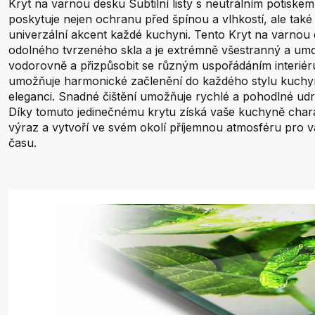
Kryt na varnou desku Subtilní listy s neutrálním potiskem 
poskytuje nejen ochranu před špínou a vlhkostí, ale také
univerzální akcent každé kuchyni. Tento Kryt na varnou
odolného tvrzeného skla a je extrémně všestranný a umožň
vodorovně a přizpůsobit se různým uspořádáním interiér
umožňuje harmonické začlenění do každého stylu kuchy
eleganci. Snadné čištění umožňuje rychlé a pohodlné udr
Díky tomuto jedinečnému krytu získá vaše kuchyně chara
výraz a vytvoří ve svém okolí příjemnou atmosféru pro v
času.