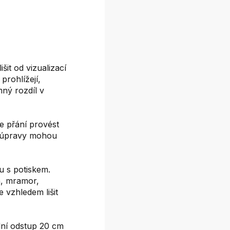
it od vizualizací
prohlížejí,
mný rozdíl v
e přání provést
é úpravy mohou
 s potiskem.
on, mramor,
e vzhledem lišit
ní odstup 20 cm