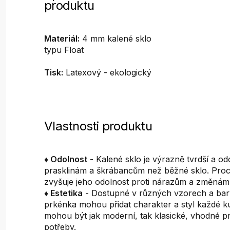
produktu
Materiál:
4 mm kalené sklo
typu Float
Tisk:
Latexový - ekologický
Vlastnosti produktu
♦ Odolnost
- Kalené sklo je výrazně tvrdší a odo
prasklinám a škrábancům než běžné sklo. Proc
zvyšuje jeho odolnost proti nárazům a změnám 
♦ Estetika
- Dostupné v různých vzorech a ba
prkénka mohou přidat charakter a styl každé k
mohou být jak moderní, tak klasické, vhodné p
potřeby.