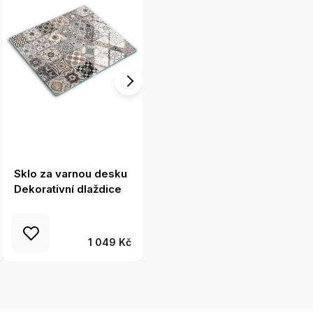
Sklo za varnou desku
Skleněná deska za
Dekorativní dlaždice
sporák Černá barva
1 049 Kč