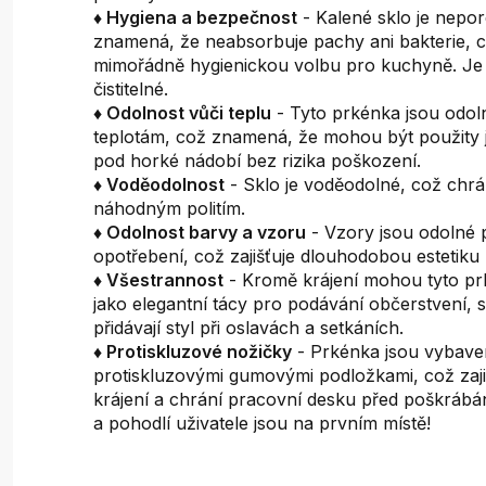
♦ Hygiena a bezpečnost
- Kalené sklo je nepor
znamená, že neabsorbuje pachy ani bakterie, c
mimořádně hygienickou volbu pro kuchyně. Je
čistitelné.
♦ Odolnost vůči teplu
- Tyto prkénka jsou odo
teplotám, což znamená, že mohou být použity 
pod horké nádobí bez rizika poškození.
♦ Voděodolnost
- Sklo je voděodolné, což chrá
náhodným politím.
♦ Odolnost barvy a vzoru
- Vzory jsou odolné p
opotřebení, což zajišťuje dlouhodobou estetiku
♦ Všestrannost
- Kromě krájení mohou tyto pr
jako elegantní tácy pro podávání občerstvení,
přidávají styl při oslavách a setkáních.
♦ Protiskluzové nožičky
- Prkénka jsou vybav
protiskluzovými gumovými podložkami, což zajišť
krájení a chrání pracovní desku před poškráb
a pohodlí uživatele jsou na prvním místě!