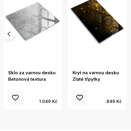
Sklo za varnou desku
Kryt na varnou desku
Betonová textura
Zlaté třpytky
1 049 Kč
849 Kč