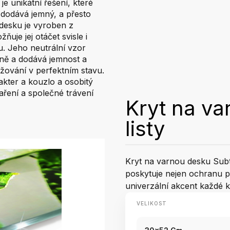
je unikátní řešení, které
 dodává jemný, a přesto
 desku je vyroben z
uje jej otáčet svisle i
u. Jeho neutrální vzor
ně a dodává jemnost a
žování v perfektním stavu.
kter a kouzlo a osobitý
aření a společné trávení
Kryt na va
listy
Kryt na varnou desku Subtil
poskytuje nejen ochranu př
univerzální akcent každé 
VELIKOST