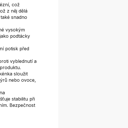
ézní, což
ož z něj dělá
 také snadno
lné vysokým
jako podtácky
ní potisk před
roti vyblednutí a
 produktu.
kénka sloužit
 sýrů nebo ovoce,
ena
uje stabilitu při
áním. Bezpečnost