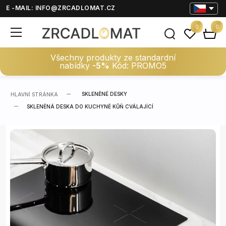
E -MAIL:
INFO@ZRCADLOMAT.CZ
0
0
Všechny produkty ze standardní
nabídky
-5%
Kód: PROMO5
SKLENĚNÉ DESKY
HLAVNÍ STRÁNKA
SKLENĚNÁ DESKA DO KUCHYNĚ KŮŇ CVÁLAJÍCÍ