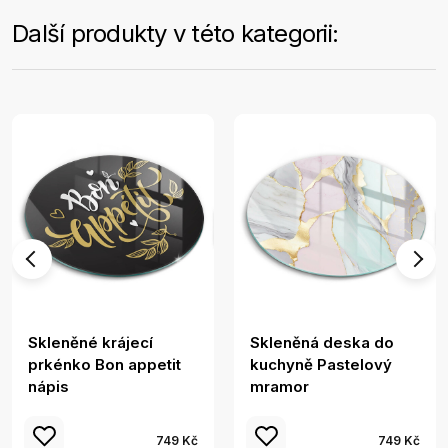
Další produkty v této kategorii:
Skleněné krájecí
Skleněná deska do
prkénko Bon appetit
kuchyně Pastelový
nápis
mramor
749 Kč
749 Kč