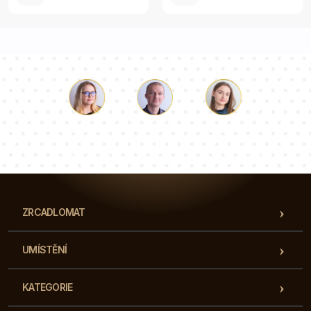
Luke
Paulina
Dorota
Náš tým konzultantů odpoví na vaše otázky!
ZRCADLOMAT
UMÍSTĚNÍ
KATEGORIE