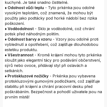
kuchyně. Je také snadno čistitelné.
♦ Odolnost vůči teplu
- Tyto prkénka jsou odolné
vysokým teplotám, což znamená, že mohou být
použity jako podtácky pod horké nádobí bez rizika
poškození.
♦ Voděodolnost
- Sklo je voděodolné, což chrání
potisk před náhodným politím.
♦ Odolnost barvy a vzoru
- Vzory jsou odolné proti
vyblednutí a opotřebení, což zajišťuje dlouhodobou
estetiku produktu.
♦ Všestrannost
- Kromě krájení mohou tyto prkénka
sloužit jako elegantní tácy pro podávání občerstvení,
sýrů nebo ovoce, přidávají styl při oslavách a
setkáních.
♦ Protiskluzové nožičky
- Prkénka jsou vybavena
protiskluzovými gumovými podložkami, což zajišťuje
stabilitu při krájení a chrání pracovní desku před
poškrábáním. Bezpečnost a pohodlí uživatele jsou na
prvním místě!