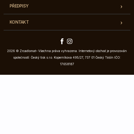
PŘEDPISY
KONTAKT
2026 © Zrcadlomat– Všechna práva vyhrazena. Internetový obchod je provozován
společností: Český tisk s.r.o. Koperníkova 495/27, 737 01 Český Těšín IČO:
17658187