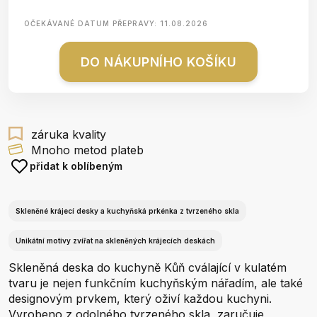
OČEKÁVANÉ DATUM PŘEPRAVY:
11.08.2026
DO NÁKUPNÍHO KOŠÍKU
záruka kvality
Mnoho metod plateb
přidat k oblíbeným
Skleněné krájecí desky a kuchyňská prkénka z tvrzeného skla
Unikátní motivy zvířat na skleněných krájecích deskách
Skleněná deska do kuchyně Kůň cválající v kulatém
tvaru je nejen funkčním kuchyňským nářadím, ale také
designovým prvkem, který oživí každou kuchyni.
Vyrobeno z odolného tvrzeného skla, zaručuje