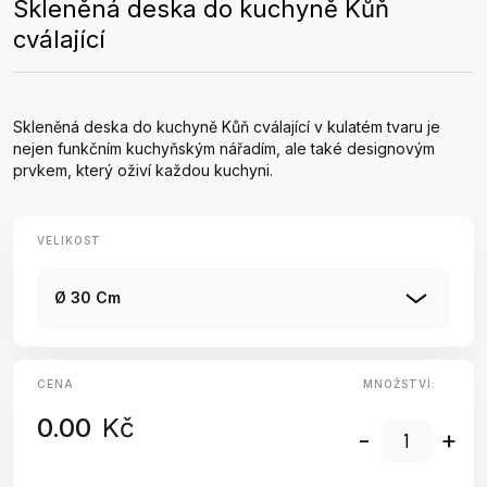
Skleněná deska do kuchyně Kůň
cválající
Skleněná deska do kuchyně Kůň cválající v kulatém tvaru je
nejen funkčním kuchyňským nářadím, ale také designovým
prvkem, který oživí každou kuchyni.
VELIKOST
Ø 30 Cm
CENA
MNOŽSTVÍ:
0.00
Kč
-
+