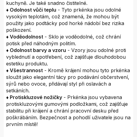
kuchyně. Je také snadno čistitelné.
♦ Odolnost vůči teplu
- Tyto prkénka jsou odolné
vysokým teplotám, což znamená, že mohou být
použity jako podtácky pod horké nádobí bez rizika
poškození.
♦ Voděodolnost
- Sklo je voděodolné, což chrání
potisk před náhodným politím.
♦ Odolnost barvy a vzoru
- Vzory jsou odolné proti
vyblednutí a opotřebení, což zajišťuje dlouhodobou
estetiku produktu.
♦ Všestrannost
- Kromě krájení mohou tyto prkénka
sloužit jako elegantní tácy pro podávání občerstvení,
sýrů nebo ovoce, přidávají styl při oslavách a
setkáních.
♦ Protiskluzové nožičky
- Prkénka jsou vybavena
protiskluzovými gumovými podložkami, což zajišťuje
stabilitu při krájení a chrání pracovní desku před
poškrábáním. Bezpečnost a pohodlí uživatele jsou na
prvním místě!