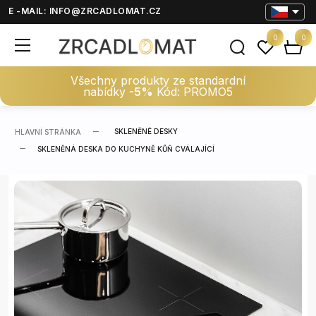
E -MAIL:
INFO@ZRCADLOMAT.CZ
0
0
Všechny produkty ze standardní
nabídky
-5%
Kód: PROMO5
SKLENĚNÉ DESKY
HLAVNÍ STRÁNKA
SKLENĚNÁ DESKA DO KUCHYNĚ KŮŇ CVÁLAJÍCÍ