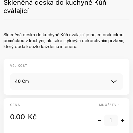
Skleněná deska do kuchyně Kůň
cválající
Skleněná deska do kuchyně Kůň cválající je nejen praktickou
pomůckou v kuchyni, ale také stylovým dekorativním prvkem,
který dodá kouzlo každému interiéru.
VELIKOST
40 Cm
CENA
MNOŽSTVÍ:
0.00
Kč
-
+