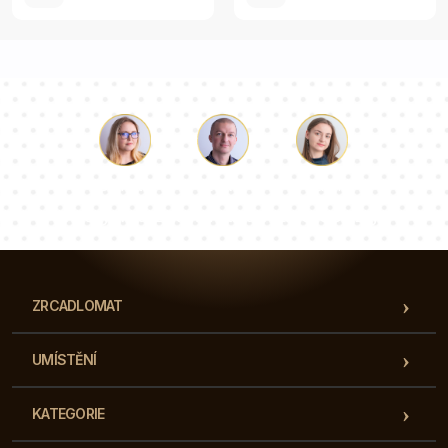
Luke
Paulina
Dorota
Náš tým konzultantů odpoví na vaše otázky!
ZRCADLOMAT
UMÍSTĚNÍ
KATEGORIE