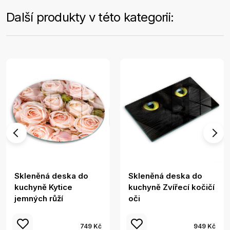
Další produkty v této kategorii:
Skleněná deska do
Skleněná deska do
kuchyně Kytice
kuchyně Zvířecí kočičí
jemných růží
oči
749 Kč
949 Kč