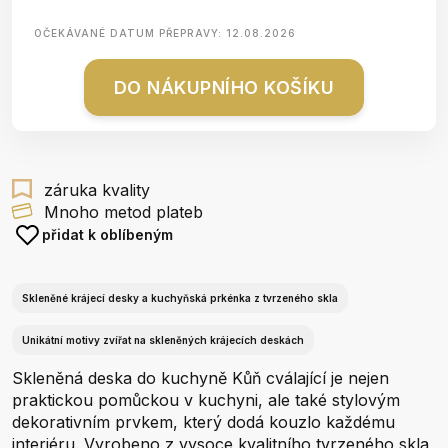
OČEKÁVANÉ DATUM PŘEPRAVY:
12.08.2026
DO NÁKUPNÍHO KOŠÍKU
záruka kvality
Mnoho metod plateb
přidat k oblíbeným
Skleněné krájecí desky a kuchyňská prkénka z tvrzeného skla
Unikátní motivy zvířat na skleněných krájecích deskách
Skleněná deska do kuchyně Kůň cválající je nejen
praktickou pomůckou v kuchyni, ale také stylovým
dekorativním prvkem, který dodá kouzlo každému
interiéru. Vyrobeno z vysoce kvalitního tvrzeného skla,