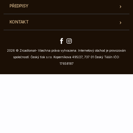
PŘEDPISY
KONTAKT
2026 © Zrcadlomat– Všechna práva vyhrazena. Internetový obchod je provozován
společností: Český tisk s.r.o. Koperníkova 495/27, 737 01 Český Těšín IČO:
17658187