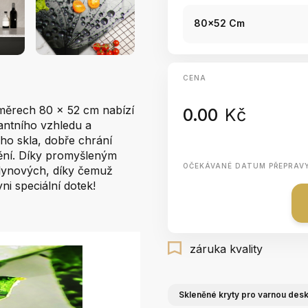
80x52 Cm
CENA
měrech 80 x 52 cm nabízí
0.00
Kč
antního vzhledu a
ho skla, dobře chrání
štění. Díky promyšleným
OČEKÁVANÉ DATUM PŘEPRAV
plynových, díky čemuž
ni speciální dotek!
záruka kvality
Skleněné kryty pro varnou des