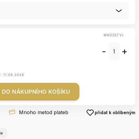
MNOŽSTVÍ:
-
+
Y:
11.08.2026
DO NÁKUPNÍHO KOŠÍKU
Mnoho metod plateb
přidat k oblíbeným
ku