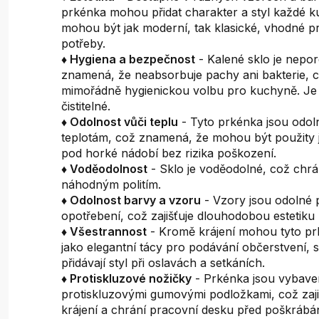
prkénka mohou přidat charakter a styl každé k
mohou být jak moderní, tak klasické, vhodné p
potřeby.
♦ Hygiena a bezpečnost
- Kalené sklo je nepor
znamená, že neabsorbuje pachy ani bakterie, c
mimořádně hygienickou volbu pro kuchyně. Je
čistitelné.
♦ Odolnost vůči teplu
- Tyto prkénka jsou odo
teplotám, což znamená, že mohou být použity 
pod horké nádobí bez rizika poškození.
♦ Voděodolnost
- Sklo je voděodolné, což chrá
náhodným politím.
♦ Odolnost barvy a vzoru
- Vzory jsou odolné p
opotřebení, což zajišťuje dlouhodobou estetiku
♦ Všestrannost
- Kromě krájení mohou tyto pr
jako elegantní tácy pro podávání občerstvení,
přidávají styl při oslavách a setkáních.
♦ Protiskluzové nožičky
- Prkénka jsou vybav
protiskluzovými gumovými podložkami, což zajišť
krájení a chrání pracovní desku před poškráb