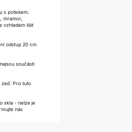
 s potiskem.
on, mramor,
e vzhledem lišit
ní odstup 20 cm
nejsou součástí
 zeď. Pro tuto
 skla - nelze je
ormujte nás