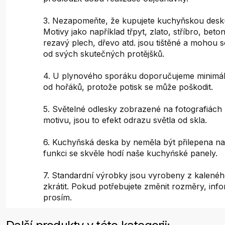
3. Nezapomeňte, že kupujete kuchyňskou desku
Motivy jako například třpyt, zlato, stříbro, bet
rezavý plech, dřevo atd. jsou tištěné a mohou s
od svých skutečných protějšků.
4. U plynového sporáku doporučujeme minimál
od hořáků, protože potisk se může poškodit.
5. Světelné odlesky zobrazené na fotografiách 
motivu, jsou to efekt odrazu světla od skla.
6. Kuchyňská deska by neměla být přilepena na
funkci se skvěle hodí naše kuchyńské panely.
7. Standardní výrobky jsou vyrobeny z kaleného
zkrátit. Pokud potřebujete změnit rozměry, inf
prosím.