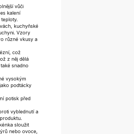
lnější vůči
es kalení
teploty.
rvách, kuchyňské
uchyni. Vzory
ro různé vkusy a
ézní, což
ož z něj dělá
 také snadno
lné vysokým
jako podtácky
ní potisk před
roti vyblednutí a
 produktu.
kénka sloužit
 sýrů nebo ovoce,