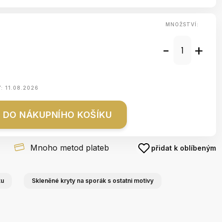
MNOŽSTVÍ:
-
+
Y:
11.08.2026
DO NÁKUPNÍHO KOŠÍKU
Mnoho metod plateb
přidat k oblíbeným
ku
Skleněné kryty na sporák s ostatni motivy