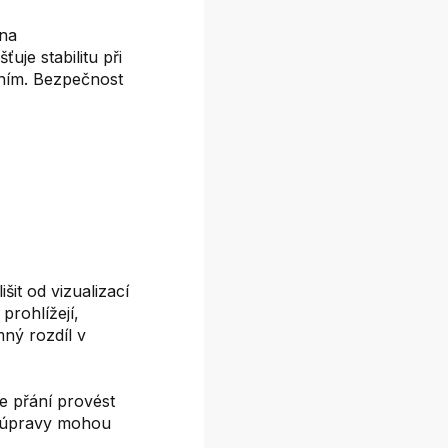
ena
uje stabilitu při
áním. Bezpečnost
it od vizualizací
prohlížejí,
mný rozdíl v
e přání provést
é úpravy mohou