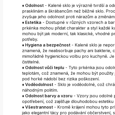
♦ Odolnost
- Kalené sklo je výrazně tvrdší a odo
prasklinám a škrábancům než běžné sklo. Proc
zvyšuje jeho odolnost proti nárazům a změnám 
♦ Estetika
- Dostupné v různých vzorech a ba
prkénka mohou přidat charakter a styl každé k
mohou být jak moderní, tak klasické, vhodné p
potřeby.
♦ Hygiena a bezpečnost
- Kalené sklo je nepor
znamená, že neabsorbuje pachy ani bakterie, c
mimořádně hygienickou volbu pro kuchyně. Je
čistitelné.
♦ Odolnost vůči teplu
- Tyto prkénka jsou odo
teplotám, což znamená, že mohou být použity 
pod horké nádobí bez rizika poškození.
♦ Voděodolnost
- Sklo je voděodolné, což chrá
náhodným politím.
♦ Odolnost barvy a vzoru
- Vzory jsou odolné p
opotřebení, což zajišťuje dlouhodobou estetiku
♦ Všestrannost
- Kromě krájení mohou tyto pr
jako elegantní tácy pro podávání občerstvení,