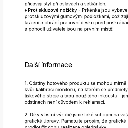
přidávají styl při oslavách a setkáních.
♦ Protiskluzové nožičky
- Prkénka jsou vybav
protiskluzovými gumovými podložkami, což zajišť
krájení a chrání pracovní desku před poškráb
a pohodlí uživatele jsou na prvním místě!
Další informace
1. Odstíny hotového produktu se mohou mírně liš
kvůli kalibraci monitoru, na kterém se předměty 
tiskového stroje a typu použitého inkoustu - je
odstínech není důvodem k reklamaci.
2. Díky vlastní výrobě jsme také schopni na vaš
grafické úpravy. Pamatujte prosím, že grafick
prodloužit dobu realizace objednávky.