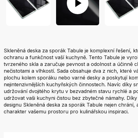
Skleněná deska za sporák Tabule je komplexní řešení, kt
ochranu a funkčnost vaší kuchyně. Tento Tabule je vyro
tvrzeného skla a zaručuje pevnost a odolnost a účinně c
nečistotami a vlhkostí. Sada obsahuje dva z nich, které 
plochu kolem sporáku nebo varné desky a poskytují komp
nejintenzivnějších kuchyňských činnostech. Navíc díky s
udržování dvojitého krytu v bezvadném stavu rychlé a 
udržovat vaši kuchyni čistou bez zbytečné námahy. Dík
designu Skleněná deska za sporák Tabule nejen chrání, a
charakter vašemu prostoru pro kulinářskou inspiraci.