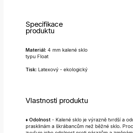
Specifikace
produktu
Materiál:
4 mm kalené sklo
typu Float
Tisk:
Latexový - ekologický
Vlastnosti produktu
♦ Odolnost
- Kalené sklo je výrazně tvrdší a odo
prasklinám a škrábancům než běžné sklo. Proc
zvyšuje jeho odolnost proti nárazům a změnám 