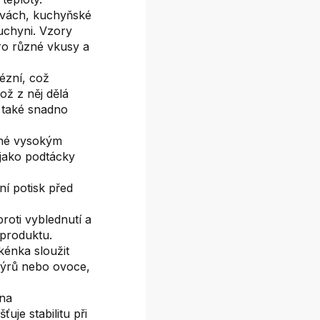
rvách, kuchyňské
uchyni. Vzory
ro různé vkusy a
ézní, což
ož z něj dělá
 také snadno
lné vysokým
jako podtácky
ní potisk před
roti vyblednutí a
 produktu.
kénka sloužit
 sýrů nebo ovoce,
ena
uje stabilitu při