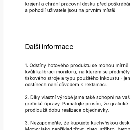
krájení a chrání pracovní desku před poškráb
a pohodlí uživatele jsou na prvním místě!
Další informace
1. Odstíny hotového produktu se mohou mírně liš
kvůli kalibraci monitoru, na kterém se předměty 
tiskového stroje a typu použitého inkoustu - je
odstínech není důvodem k reklamaci.
2. Díky vlastní výrobě jsme také schopni na vaš
grafické úpravy. Pamatujte prosím, že grafick
prodloužit dobu realizace objednávky.
3. Nezapomeňte, že kupujete kuchyňskou desku
Motivy jako například třpyt, zlato, stříbro, bet