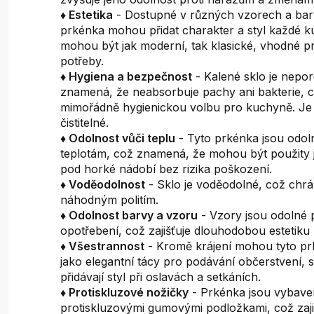
♦ Estetika
- Dostupné v různých vzorech a ba
prkénka mohou přidat charakter a styl každé k
mohou být jak moderní, tak klasické, vhodné p
potřeby.
♦ Hygiena a bezpečnost
- Kalené sklo je nepor
znamená, že neabsorbuje pachy ani bakterie, c
mimořádně hygienickou volbu pro kuchyně. Je
čistitelné.
♦ Odolnost vůči teplu
- Tyto prkénka jsou odo
teplotám, což znamená, že mohou být použity 
pod horké nádobí bez rizika poškození.
♦ Voděodolnost
- Sklo je voděodolné, což chrá
náhodným politím.
♦ Odolnost barvy a vzoru
- Vzory jsou odolné p
opotřebení, což zajišťuje dlouhodobou estetiku
♦ Všestrannost
- Kromě krájení mohou tyto pr
jako elegantní tácy pro podávání občerstvení,
přidávají styl při oslavách a setkáních.
♦ Protiskluzové nožičky
- Prkénka jsou vybav
protiskluzovými gumovými podložkami, což zajišť