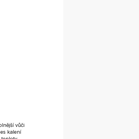
lnější vůči
es kalení
teploty.