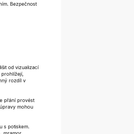
áním. Bezpečnost
it od vizualizací
prohlížejí,
mný rozdíl v
e přání provést
é úpravy mohou
 s potiskem.
on, mramor,