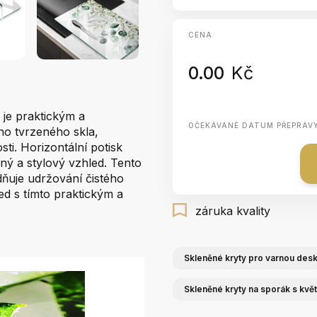
CENA
0.00
Kč
 je praktickým a
OČEKÁVANÉ DATUM PŘEPRAV
ho tvrzeného skla,
ti. Horizontální potisk
ý a stylový vzhled. Tento
dňuje udržování čistého
ed s tímto praktickým a
záruka kvality
Skleněné kryty pro varnou des
Skleněné kryty na sporák s květ