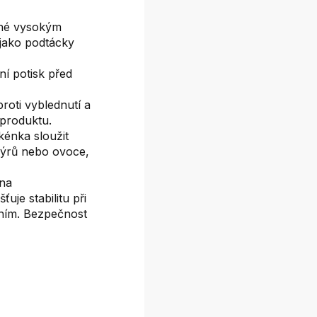
lné vysokým
jako podtácky
ní potisk před
roti vyblednutí a
 produktu.
kénka sloužit
 sýrů nebo ovoce,
ena
uje stabilitu při
áním. Bezpečnost