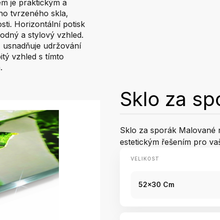
em je praktickým a
ho tvrzeného skla,
ti. Horizontální potisk
odný a stylový vzhled.
ož usnadňuje udržování
tý vzhled s tímto
.
Sklo za sp
Sklo za sporák Malované ro
estetickým řešením pro vaš
VELIKOST
52x30 Cm