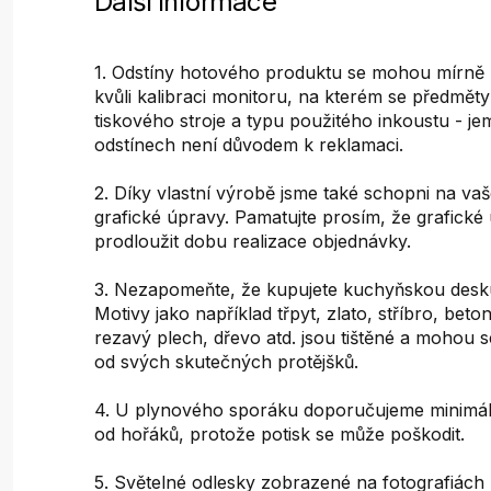
Další informace
1. Odstíny hotového produktu se mohou mírně liš
kvůli kalibraci monitoru, na kterém se předměty 
tiskového stroje a typu použitého inkoustu - je
odstínech není důvodem k reklamaci.
2. Díky vlastní výrobě jsme také schopni na vaš
grafické úpravy. Pamatujte prosím, že grafick
prodloužit dobu realizace objednávky.
3. Nezapomeňte, že kupujete kuchyňskou desku
Motivy jako například třpyt, zlato, stříbro, bet
rezavý plech, dřevo atd. jsou tištěné a mohou s
od svých skutečných protějšků.
4. U plynového sporáku doporučujeme minimál
od hořáků, protože potisk se může poškodit.
5. Světelné odlesky zobrazené na fotografiách 