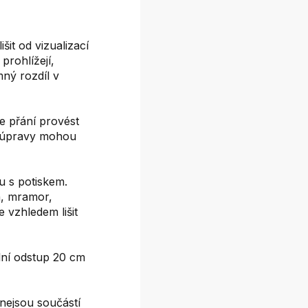
it od vizualizací
prohlížejí,
mný rozdíl v
e přání provést
é úpravy mohou
 s potiskem.
on, mramor,
e vzhledem lišit
ní odstup 20 cm
nejsou součástí