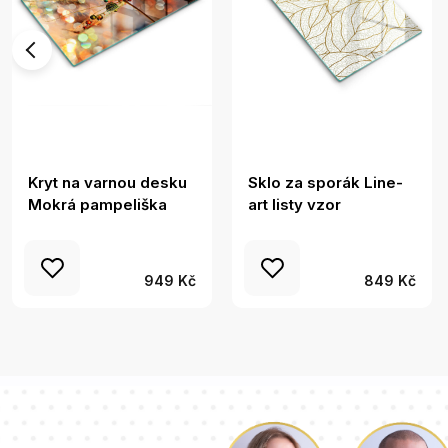
Kryt na varnou desku
Sklo za sporák Line-
Mokrá pampeliška
art listy vzor
949 Kč
849 Kč