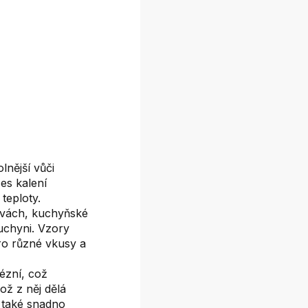
lnější vůči
es kalení
teploty.
rvách, kuchyňské
uchyni. Vzory
ro různé vkusy a
ézní, což
ož z něj dělá
 také snadno