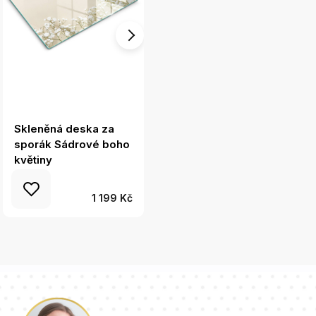
Skleněná deska za
Kryt na varnou desku
sporák Sádrové boho
Světlý mramor se
květiny
zlatem
1 199 Kč