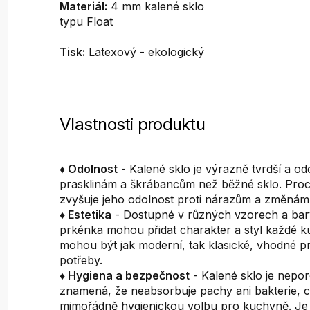
Materiál:
4 mm kalené sklo
typu Float
Tisk:
Latexový - ekologický
Vlastnosti produktu
♦ Odolnost
- Kalené sklo je výrazně tvrdší a odo
prasklinám a škrábancům než běžné sklo. Proc
zvyšuje jeho odolnost proti nárazům a změnám 
♦ Estetika
- Dostupné v různých vzorech a ba
prkénka mohou přidat charakter a styl každé k
mohou být jak moderní, tak klasické, vhodné p
potřeby.
♦ Hygiena a bezpečnost
- Kalené sklo je nepor
znamená, že neabsorbuje pachy ani bakterie, c
mimořádně hygienickou volbu pro kuchyně. Je