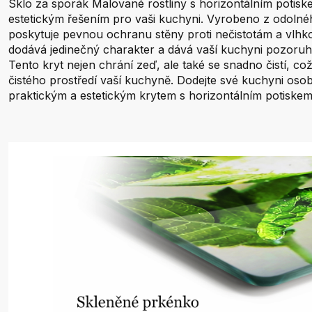
Sklo za sporák Malované rostliny s horizontálním potisk
estetickým řešením pro vaši kuchyni. Vyrobeno z odolné
poskytuje pevnou ochranu stěny proti nečistotám a vlhkos
dodává jedinečný charakter a dává vaší kuchyni pozoruh
Tento kryt nejen chrání zeď, ale také se snadno čistí, c
čistého prostředí vaší kuchyně. Dodejte své kuchyni osobi
praktickým a estetickým krytem s horizontálním potiskem