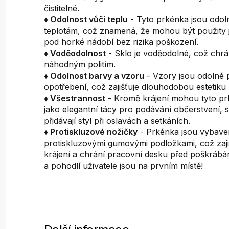
čistitelné.
♦ Odolnost vůči teplu
- Tyto prkénka jsou odo
teplotám, což znamená, že mohou být použity 
pod horké nádobí bez rizika poškození.
♦ Voděodolnost
- Sklo je voděodolné, což chrá
náhodným politím.
♦ Odolnost barvy a vzoru
- Vzory jsou odolné p
opotřebení, což zajišťuje dlouhodobou estetiku
♦ Všestrannost
- Kromě krájení mohou tyto pr
jako elegantní tácy pro podávání občerstvení,
přidávají styl při oslavách a setkáních.
♦ Protiskluzové nožičky
- Prkénka jsou vybav
protiskluzovými gumovými podložkami, což zajišť
krájení a chrání pracovní desku před poškráb
a pohodlí uživatele jsou na prvním místě!