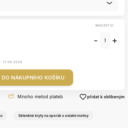
MNOŽSTVÍ:
-
+
Y:
11.08.2026
DO NÁKUPNÍHO KOŠÍKU
Mnoho metod plateb
přidat k oblíbeným
ku
Skleněné kryty na sporák s ostatni motivy