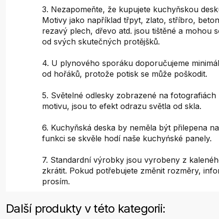
3. Nezapomeňte, že kupujete kuchyňskou desku
Motivy jako například třpyt, zlato, stříbro, bet
rezavý plech, dřevo atd. jsou tištěné a mohou s
od svých skutečných protějšků.
4. U plynového sporáku doporučujeme minimál
od hořáků, protože potisk se může poškodit.
5. Světelné odlesky zobrazené na fotografiách 
motivu, jsou to efekt odrazu světla od skla.
6. Kuchyňská deska by neměla být přilepena na
funkci se skvěle hodí naše kuchyńské panely.
7. Standardní výrobky jsou vyrobeny z kaleného
zkrátit. Pokud potřebujete změnit rozměry, inf
prosím.
Další produkty v této kategorii: