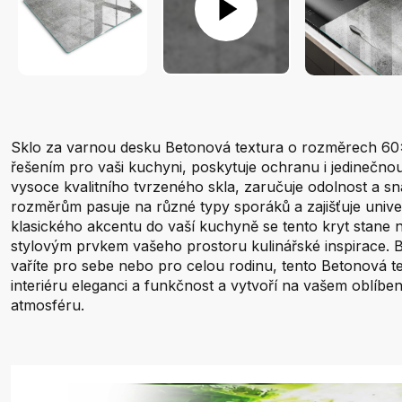
Sklo za varnou desku Betonová textura o rozměrech 60
řešením pro vaši kuchyni, poskytuje ochranu i jedinečno
vysoce kvalitního tvrzeného skla, zaručuje odolnost a sn
rozměrům pasuje na různé typy sporáků a zajišťuje univer
klasického akcentu do vaší kuchyně se tento kryt stane n
stylovým prvkem vašeho prostoru kulinářské inspirace. B
vaříte pro sebe nebo pro celou rodinu, tento Betonová 
interiéru eleganci a funkčnost a vytvoří na vašem oblíb
atmosféru.