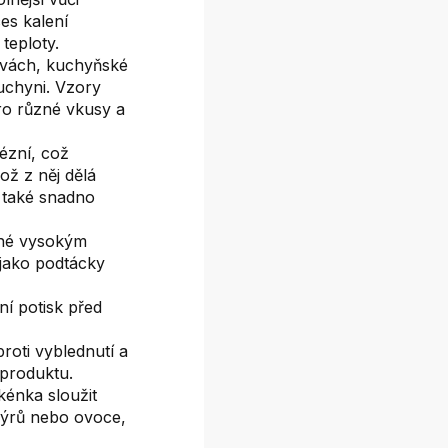
es kalení
teploty.
rvách, kuchyňské
uchyni. Vzory
ro různé vkusy a
ézní, což
ož z něj dělá
 také snadno
lné vysokým
jako podtácky
ní potisk před
roti vyblednutí a
 produktu.
kénka sloužit
 sýrů nebo ovoce,