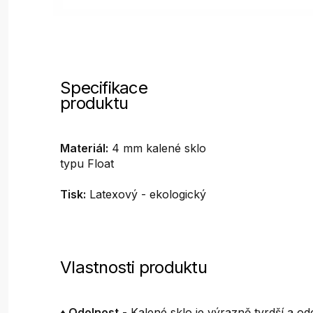
Specifikace
produktu
Materiál:
4 mm kalené sklo
typu Float
Tisk:
Latexový - ekologický
Vlastnosti produktu
♦ Odolnost
- Kalené sklo je výrazně tvrdší a odo