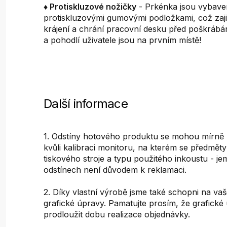
♦ Protiskluzové nožičky
- Prkénka jsou vybav
protiskluzovými gumovými podložkami, což zajišť
krájení a chrání pracovní desku před poškráb
a pohodlí uživatele jsou na prvním místě!
Další informace
1. Odstíny hotového produktu se mohou mírně liš
kvůli kalibraci monitoru, na kterém se předměty 
tiskového stroje a typu použitého inkoustu - je
odstínech není důvodem k reklamaci.
2. Díky vlastní výrobě jsme také schopni na vaš
grafické úpravy. Pamatujte prosím, že grafick
prodloužit dobu realizace objednávky.