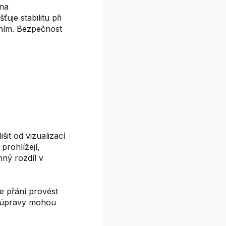
ena
uje stabilitu při
áním. Bezpečnost
it od vizualizací
prohlížejí,
mný rozdíl v
e přání provést
é úpravy mohou