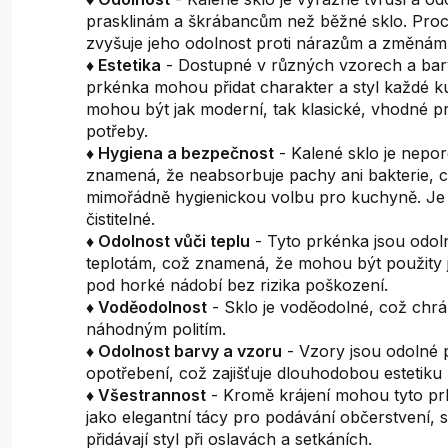
prasklinám a škrábancům než běžné sklo. Proc
zvyšuje jeho odolnost proti nárazům a změnám 
♦ Estetika
- Dostupné v různých vzorech a ba
prkénka mohou přidat charakter a styl každé k
mohou být jak moderní, tak klasické, vhodné p
potřeby.
♦ Hygiena a bezpečnost
- Kalené sklo je nepor
znamená, že neabsorbuje pachy ani bakterie, c
mimořádně hygienickou volbu pro kuchyně. Je
čistitelné.
♦ Odolnost vůči teplu
- Tyto prkénka jsou odo
teplotám, což znamená, že mohou být použity 
pod horké nádobí bez rizika poškození.
♦ Voděodolnost
- Sklo je voděodolné, což chrá
náhodným politím.
♦ Odolnost barvy a vzoru
- Vzory jsou odolné p
opotřebení, což zajišťuje dlouhodobou estetiku
♦ Všestrannost
- Kromě krájení mohou tyto pr
jako elegantní tácy pro podávání občerstvení,
přidávají styl při oslavách a setkáních.