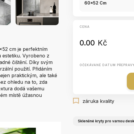
60x52 Cm
CENA
0.00
Kč
x52 cm je perfektním
u estetiku. Vyrobeno z
adné čištění. Díky svým
OČEKÁVANÉ DATUM PŘEPRAV
zální použití. Přidáním
ejen praktickým, ale také
ez ohledu na to, zda
textura dodá vašemu
eném místě úžasnou
záruka kvality
Skleněné kryty pro varnou des