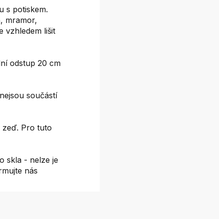
 s potiskem.
on, mramor,
e vzhledem lišit
ní odstup 20 cm
nejsou součástí
 zeď. Pro tuto
 skla - nelze je
ormujte nás