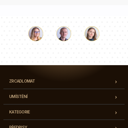
Luke
Paulina
Dorota
Náš tým konzultantů odpoví na vaše otázky!
ZRCADLOMAT
UMÍSTĚNÍ
KATEGORIE
PŘEDPISY