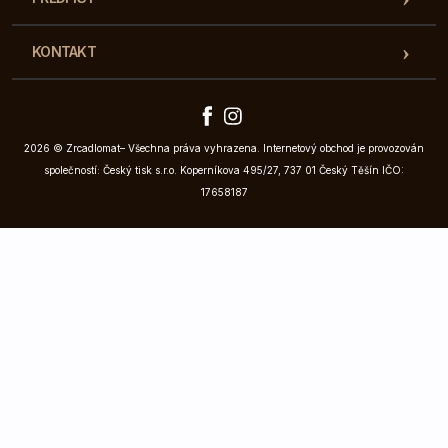
KONTAKT
2026 © Zrcadlomat– Všechna práva vyhrazena. Internetový obchod je provozován
společností: Český tisk s.r.o. Koperníkova 495/27, 737 01 Český Těšín IČO:
17658187