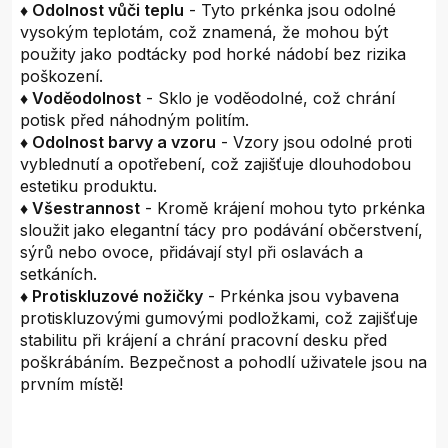
♦ Odolnost vůči teplu
- Tyto prkénka jsou odolné
vysokým teplotám, což znamená, že mohou být
použity jako podtácky pod horké nádobí bez rizika
poškození.
♦ Voděodolnost
- Sklo je voděodolné, což chrání
potisk před náhodným politím.
♦ Odolnost barvy a vzoru
- Vzory jsou odolné proti
vyblednutí a opotřebení, což zajišťuje dlouhodobou
estetiku produktu.
♦ Všestrannost
- Kromě krájení mohou tyto prkénka
sloužit jako elegantní tácy pro podávání občerstvení,
sýrů nebo ovoce, přidávají styl při oslavách a
setkáních.
♦ Protiskluzové nožičky
- Prkénka jsou vybavena
protiskluzovými gumovými podložkami, což zajišťuje
stabilitu při krájení a chrání pracovní desku před
poškrábáním. Bezpečnost a pohodlí uživatele jsou na
prvním místě!