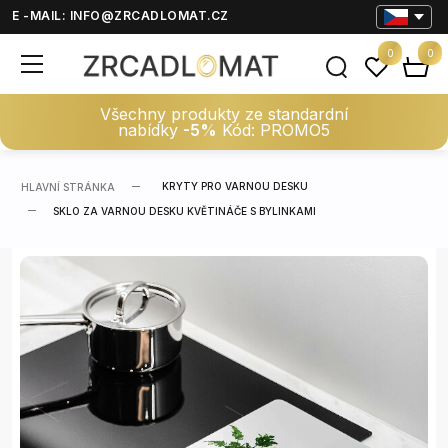
E -MAIL:
INFO@ZRCADLOMAT.CZ
0
0
Všechny produkty ze standardní
nabídky
-5%
Kód: PROMO5
KRYTY PRO VARNOU DESKU
HLAVNÍ STRÁNKA
SKLO ZA VARNOU DESKU KVĚTINÁČE S BYLINKAMI