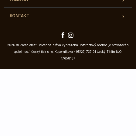
KONTAKT
2026 © Zrcadlomat– Všechna práva vyhrazena. Internetový obchod je provozován
společností: Český tisk s.r.o. Koperníkova 495/27, 737 01 Český Těšín IČO:
17658187