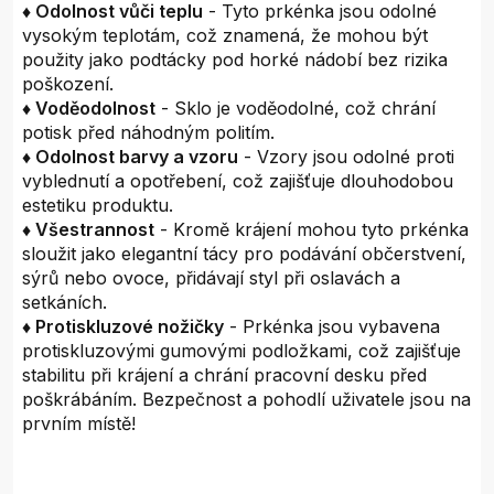
♦ Odolnost vůči teplu
- Tyto prkénka jsou odolné
vysokým teplotám, což znamená, že mohou být
použity jako podtácky pod horké nádobí bez rizika
poškození.
♦ Voděodolnost
- Sklo je voděodolné, což chrání
potisk před náhodným politím.
♦ Odolnost barvy a vzoru
- Vzory jsou odolné proti
vyblednutí a opotřebení, což zajišťuje dlouhodobou
estetiku produktu.
♦ Všestrannost
- Kromě krájení mohou tyto prkénka
sloužit jako elegantní tácy pro podávání občerstvení,
sýrů nebo ovoce, přidávají styl při oslavách a
setkáních.
♦ Protiskluzové nožičky
- Prkénka jsou vybavena
protiskluzovými gumovými podložkami, což zajišťuje
stabilitu při krájení a chrání pracovní desku před
poškrábáním. Bezpečnost a pohodlí uživatele jsou na
prvním místě!