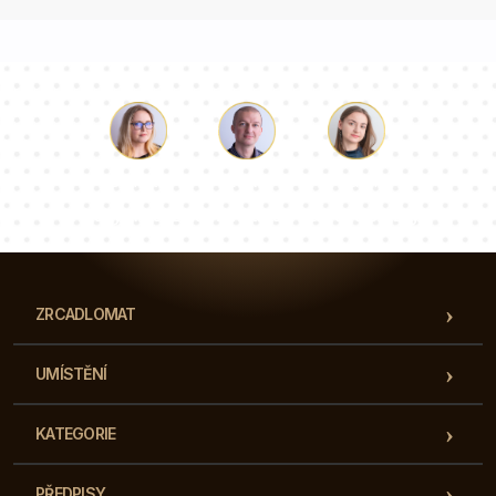
Luke
Paulina
Dorota
Náš tým konzultantů odpoví na vaše otázky!
ZRCADLOMAT
UMÍSTĚNÍ
KATEGORIE
PŘEDPISY