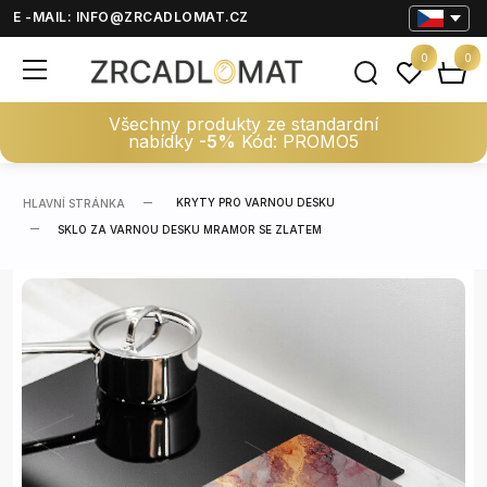
E -MAIL:
INFO@ZRCADLOMAT.CZ
0
0
Všechny produkty ze standardní
nabídky
-5%
Kód: PROMO5
KRYTY PRO VARNOU DESKU
HLAVNÍ STRÁNKA
SKLO ZA VARNOU DESKU MRAMOR SE ZLATEM