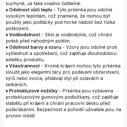
kuchyně. Je také snadno čistitelné.
♦ Odolnost vůči teplu
- Tyto prkénka jsou odolné
vysokým teplotám, což znamená, že mohou být
použity jako podtácky pod horké nádobí bez rizika
poškození.
♦ Voděodolnost
- Sklo je voděodolné, což chrání
potisk před náhodným politím.
♦ Odolnost barvy a vzoru
- Vzory jsou odolné proti
vyblednutí a opotřebení, což zajišťuje dlouhodobou
estetiku produktu.
♦ Všestrannost
- Kromě krájení mohou tyto prkénka
sloužit jako elegantní tácy pro podávání občerstvení,
sýrů nebo ovoce, přidávají styl při oslavách a
setkáních.
♦ Protiskluzové nožičky
- Prkénka jsou vybavena
protiskluzovými gumovými podložkami, což zajišťuje
stabilitu při krájení a chrání pracovní desku před
poškrábáním. Bezpečnost a pohodlí uživatele jsou na
prvním místě!