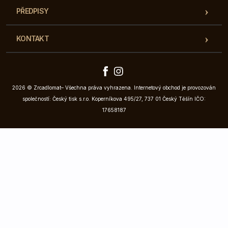
PŘEDPISY
KONTAKT
2026 © Zrcadlomat– Všechna práva vyhrazena. Internetový obchod je provozován
společností: Český tisk s.r.o. Koperníkova 495/27, 737 01 Český Těšín IČO:
17658187