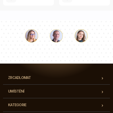
Luke
Paulina
Dorota
Náš tým konzultantů odpoví na vaše otázky!
ZRCADLOMAT
UMÍSTĚNÍ
KATEGORIE