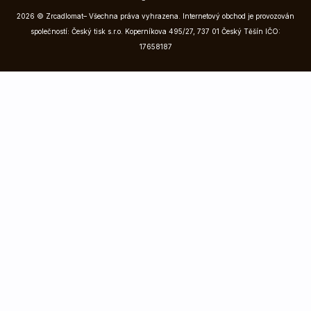
2026 © Zrcadlomat– Všechna práva vyhrazena. Internetový obchod je provozován
společností: Český tisk s.r.o. Koperníkova 495/27, 737 01 Český Těšín IČO:
17658187