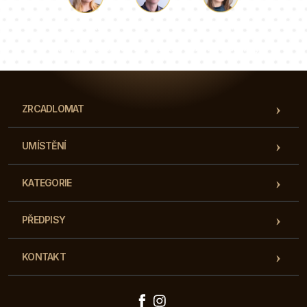
Luke
Paulina
Dorota
Náš tým konzultantů odpoví na vaše otázky!
ZRCADLOMAT
UMÍSTĚNÍ
KATEGORIE
PŘEDPISY
KONTAKT