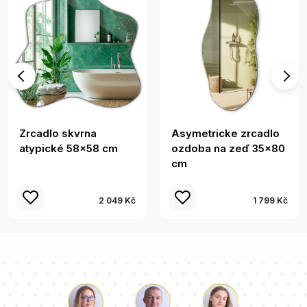
Zrcadlo skvrna
Asymetricke zrcadlo
atypické 58x58 cm
ozdoba na zeď 35x80
cm
2 049 Kč
1 799 Kč