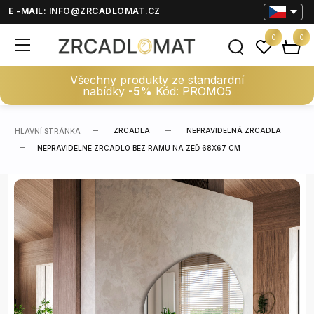
E -MAIL:
INFO@ZRCADLOMAT.CZ
0
0
Všechny produkty ze standardní
nabídky
-5%
Kód: PROMO5
ZRCADLA
NEPRAVIDELNÁ ZRCADLA
HLAVNÍ STRÁNKA
NEPRAVIDELNÉ ZRCADLO BEZ RÁMU NA ZEĎ 68X67 CM