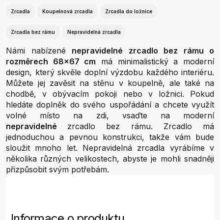
Zrcadla
Koupelnová zrcadla
Zrcadla do ložnice
Zrcadla bez rámu
Nepravidelná zrcadla
Námi nabízené
nepravidelné zrcadlo bez rámu o
rozměrech 68x67 cm
má minimalistický a moderní
design, který skvěle doplní výzdobu každého interiéru.
Můžete jej zavěsit na stěnu v koupelně, ale také na
chodbě, v obývacím pokoji nebo v ložnici. Pokud
hledáte doplněk do svého uspořádání a chcete využít
volné místo na zdi, vsaďte na moderní
nepravidelné
zrcadlo bez rámu. Zrcadlo má
jednoduchou a pevnou konstrukci, takže vám bude
sloužit mnoho let. Nepravidelná zrcadla vyrábíme v
několika různých velikostech, abyste je mohli snadněji
přizpůsobit svým potřebám.
Informace o produktu