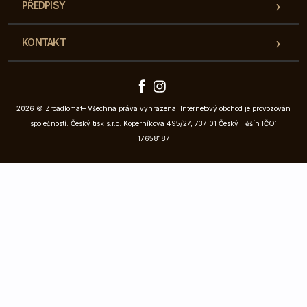
PŘEDPISY
KONTAKT
2026 © Zrcadlomat– Všechna práva vyhrazena. Internetový obchod je provozován
společností: Český tisk s.r.o. Koperníkova 495/27, 737 01 Český Těšín IČO:
17658187