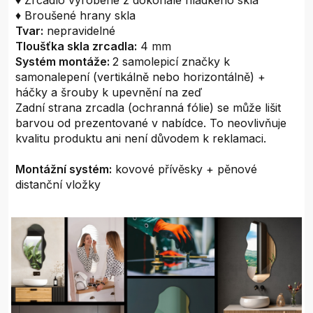
♦ Zrcadlo vyrobené z dokonale hladkého skla
♦ Broušené hrany skla
Tvar:
nepravidelné
Tloušťka skla zrcadla:
4 mm
Systém montáže:
2 samolepicí značky k
samonalepení (vertikálně nebo horizontálně) +
háčky a šrouby k upevnění na zeď
Zadní strana zrcadla (ochranná fólie) se může lišit
barvou od prezentované v nabídce. To neovlivňuje
kvalitu produktu ani není důvodem k reklamaci.
Montážní systém:
kovové přívěsky + pěnové
distanční vložky