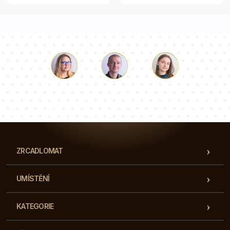
Luke
Paulina
Dorota
Náš tým konzultantů odpoví na vaše otázky!
ZRCADLOMAT
UMÍSTĚNÍ
KATEGORIE