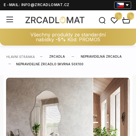
E -MAIL:
INFO@ZRCADLOMAT.CZ
0
0
Všechny produkty ze standardní
nabídky
-5%
Kód: PROMO5
ZRCADLA
NEPRAVIDELNÁ ZRCADLA
HLAVNÍ STRÁNKA
NEPRAVIDELNÉ ZRCADLO SKVRNA 50X100