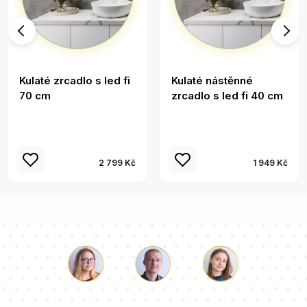
Kulaté zrcadlo s led fi
Kulaté nástěnné
70 cm
zrcadlo s led fi 40 cm
2 799 Kč
1 949 Kč
Luke
Paulina
Dorota