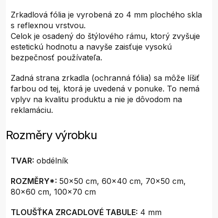
Zrkadlová fólia je vyrobená zo 4 mm plochého skla
s reflexnou vrstvou.
Celok je osadený do štýlového rámu, ktorý zvyšuje
estetickú hodnotu a navyše zaisťuje vysokú
bezpečnosť používateľa.
Zadná strana zrkadla (ochranná fólia) sa môže líšiť
farbou od tej, ktorá je uvedená v ponuke. To nemá
vplyv na kvalitu produktu a nie je dôvodom na
reklamáciu.
Rozměry výrobku
TVAR:
obdélník
ROZMĚRY*:
50x50 cm, 60x40 cm, 70x50 cm,
80x60 cm, 100x70 cm
TLOUŠŤKA ZRCADLOVÉ TABULE:
4 mm