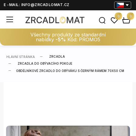
E -MAIL:
INFO@ZRCADLOMAT.CZ
0
0
Všechny produkty ze standardní
nabídky
-5%
Kód: PROMO5
ZRCADLA
HLAVNÍ STRÁNKA
ZRCADLA DO OBÝVACÍHO POKOJE
OBDÉLNÍKOVÉ ZRCADLO DO OBÝVÁKU S ČERNÝM RÁMEM 70X50 CM