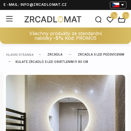
E -MAIL:
INFO@ZRCADLOMAT.CZ
0
0
Všechny produkty ze standardní
nabídky
-5%
Kód: PROMO5
ZRCADLA
ZRCADLA S LED PODSVÍCENÍM
HLAVNÍ STRÁNKA
KULATÉ ZRCADLO S LED OSVĚTLENÍM FI 80 CM