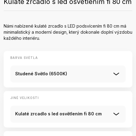
Kulaté zrcadlo s led osvětlením fi 80 cm
Námi nabízené kulaté zrcadlo s LED podsvícením fi 80 cm má
minimalistický a moderní design, který dokonale doplní výzdobu
každého interiéru.
BARVA SVĚTLA
Studené Světlo (6500K)
JINÉ VELIKOSTI
Kulaté zrcadlo s led osvětlením fi 80 cm