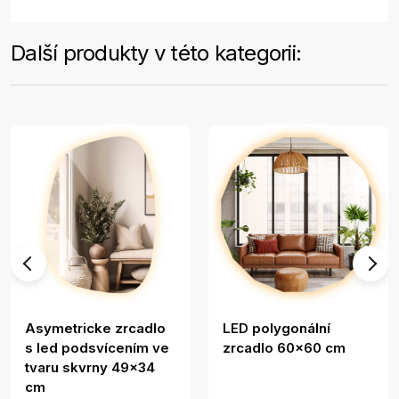
Další produkty v této kategorii:
Asymetricke zrcadlo
LED polygonální
s led podsvícením ve
zrcadlo 60x60 cm
tvaru skvrny 49x34
cm