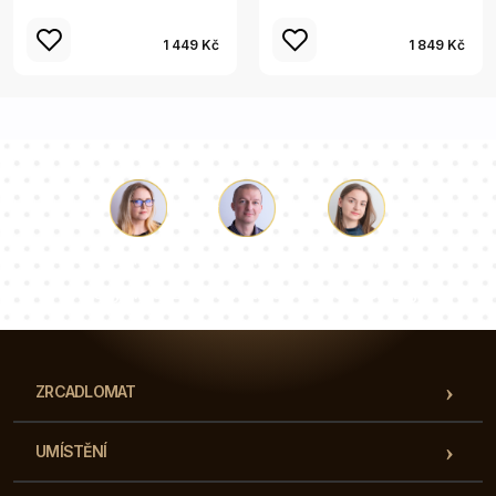
1 449 Kč
1 849 Kč
Luke
Paulina
Dorota
Náš tým konzultantů odpoví na vaše otázky!
ZRCADLOMAT
UMÍSTĚNÍ