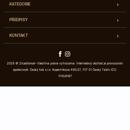
KATEGORIE
PŘEDPISY
KONTAKT
2026 © Zrcadlomat– Všechna práva vyhrazena. Internetový obchod je provozován
společností: Český tisk s.r.o. Koperníkova 495/27, 737 01 Český Těšín IČO:
17658187