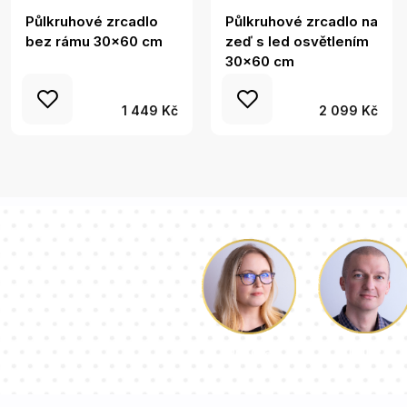
Půlkruhové zrcadlo
Půlkruhové zrcadlo na
bez rámu 30x60 cm
zeď s led osvětlením
30x60 cm
1 449 Kč
2 099 Kč
Luke
Dorota