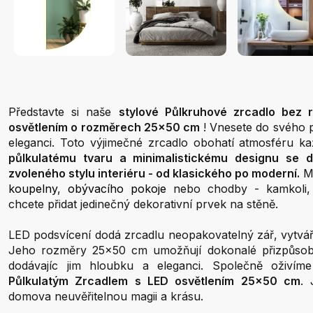
Představte si naše
stylové Půlkruhové zrcadlo bez 
osvětlením o rozměrech 25x50 cm
! Vnesete do svého 
eleganci. Toto výjimečné zrcadlo obohatí atmosféru kaž
půlkulatému tvaru a minimalistickému designu se 
zvoleného stylu interiéru - od klasického po moderní.
Mů
koupelny
,
obývacího pokoje
nebo chodby - kamkoli, 
chcete přidat jedinečný dekorativní prvek na stěně.
LED podsvícení dodá zrcadlu neopakovatelný zář, vytvář
Jeho rozměry 25x50 cm umožňují dokonalé přizpůsobe
dodávajíc jim hloubku a eleganci. Společně oživím
Půlkulatým Zrcadlem s LED osvětlením 25x50 cm
. 
domova neuvěřitelnou magii a krásu.