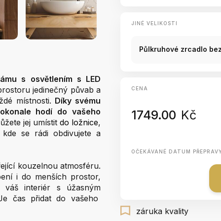
JINÉ VELIKOSTI
Půlkruhové zrcadlo be
rámu s osvětlením s LED
prostoru jedinečný půvab a
CENA
dé místnosti.
Díky svému
dokonale hodí do vašeho
1749.00
Kč
žete jej umístit
do ložnice
,
kde se rádi obdivujete a
OČEKÁVANÉ DATUM PŘEPRAV
ející kouzelnou atmosféru.
ní i do menších prostor,
e váš interiér s úžasným
Je čas přidat do vašeho
záruka kvality