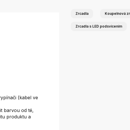
Zrcadla
Koupelnová zr
Zrcadla s LED podsvícením
ypínači (kabel ve
it barvou od té,
itu produktu a