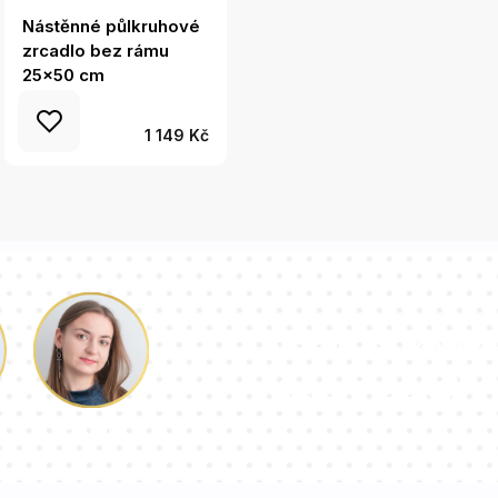
Nástěnné půlkruhové
Půlkruhové zrcadlo
zrcadlo bez rámu
bez rámu s
25x50 cm
osvětlením 25x50 cm
1 149 Kč
Náš tým konzu
vaše otázky!
Paulina