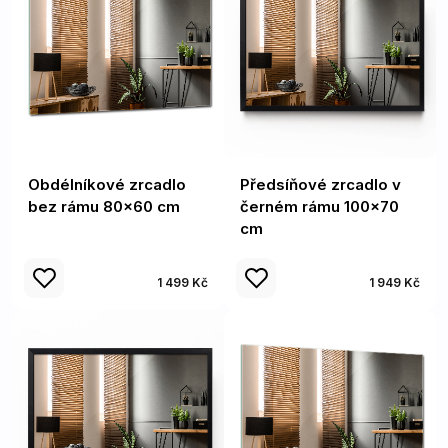
Obdélníkové zrcadlo
Předsíňové zrcadlo v
bez rámu 80x60 cm
černém rámu 100x70
cm
1 499 Kč
1 949 Kč