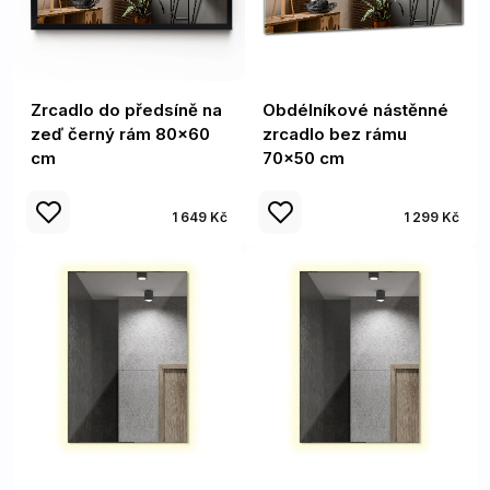
Zrcadlo do předsíně na
Obdélníkové nástěnné
zeď černý rám 80x60
zrcadlo bez rámu
cm
70x50 cm
1 649 Kč
1 299 Kč