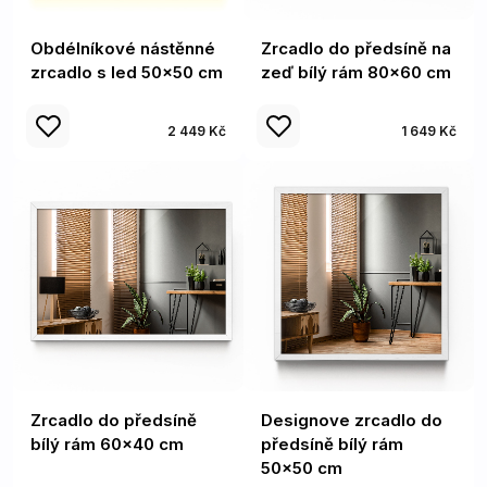
Obdélníkové nástěnné
Zrcadlo do předsíně na
zrcadlo s led 50x50 cm
zeď bílý rám 80x60 cm
2 449 Kč
1 649 Kč
Zrcadlo do předsíně
Designove zrcadlo do
bílý rám 60x40 cm
předsíně bílý rám
50x50 cm