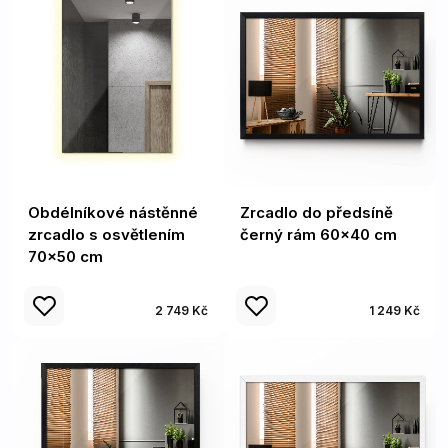
Obdélníkové nástěnné
Zrcadlo do předsíně
zrcadlo s osvětlením
černý rám 60x40 cm
70x50 cm
2 749 Kč
1 249 Kč