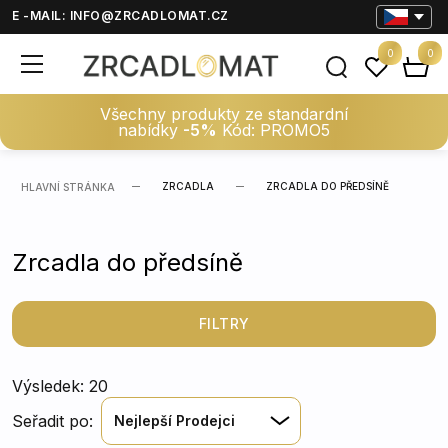
E -MAIL:
INFO@ZRCADLOMAT.CZ
0
0
Všechny produkty ze standardní
nabídky
-5%
Kód: PROMO5
ZRCADLA
ZRCADLA DO PŘEDSÍNĚ
HLAVNÍ STRÁNKA
Zrcadla do předsíně
FILTRY
Výsledek: 20
Seřadit po:
Nejlepší Prodejci