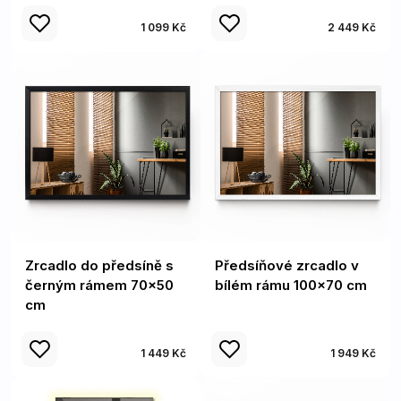
1 099 Kč
2 449 Kč
Zrcadlo do předsíně s
Předsíňové zrcadlo v
černým rámem 70x50
bílém rámu 100x70 cm
cm
1 449 Kč
1 949 Kč