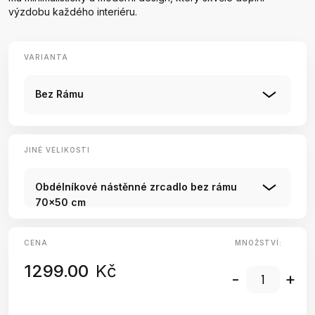
výzdobu každého interiéru.
VARIANTA
Bez Rámu
JINÉ VELIKOSTI
Obdélníkové nástěnné zrcadlo bez rámu
70x50 cm
CENA
MNOŽSTVÍ:
1299.00
Kč
-
+