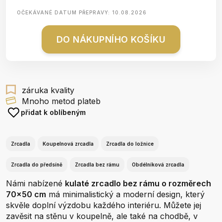
OČEKÁVANÉ DATUM PŘEPRAVY:
10.08.2026
DO NÁKUPNÍHO KOŠÍKU
záruka kvality
Mnoho metod plateb
přidat k oblíbeným
Zrcadla
Koupelnová zrcadla
Zrcadla do ložnice
Zrcadla do předsíně
Zrcadla bez rámu
Obdélníková zrcadla
Námi nabízené
kulaté zrcadlo bez rámu o rozměrech
70x50 cm
má minimalistický a moderní design, který
skvěle doplní výzdobu každého interiéru. Můžete jej
zavěsit na stěnu v koupelně, ale také na chodbě, v