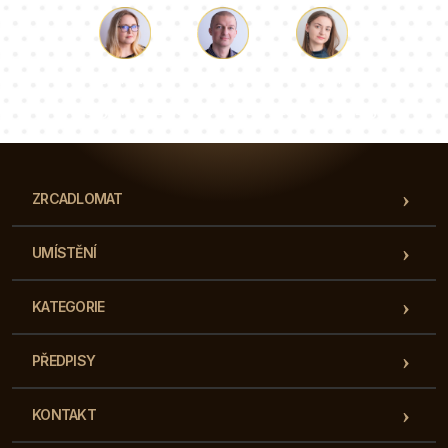
Luke
Paulina
Dorota
Náš tým konzultantů odpoví na vaše otázky!
ZRCADLOMAT
UMÍSTĚNÍ
KATEGORIE
PŘEDPISY
KONTAKT