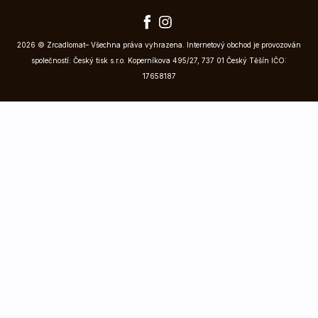
2026 © Zrcadlomat– Všechna práva vyhrazena. Internetový obchod je provozován
společností: Český tisk s.r.o. Koperníkova 495/27, 737 01 Český Těšín IČO:
17658187