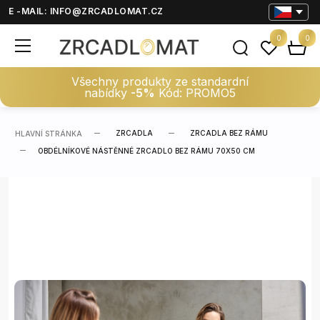
E -MAIL:
INFO@ZRCADLOMAT.CZ
0
0
Všechny produkty ze standardní
nabídky
-5%
Kód: PROMO5
ZRCADLA
ZRCADLA BEZ RÁMU
HLAVNÍ STRÁNKA
OBDÉLNÍKOVÉ NÁSTĚNNÉ ZRCADLO BEZ RÁMU 70X50 CM