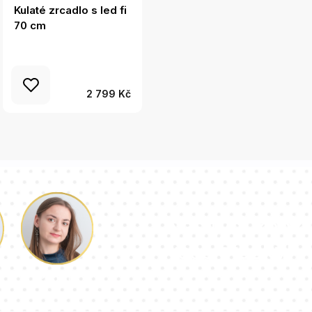
Kulaté zrcadlo s led fi
Nepravidelné zrcadlo
70 cm
skvrna originál 48x48
cm
2 799 Kč
Náš tým konzu
vaše otázky!
Paulina