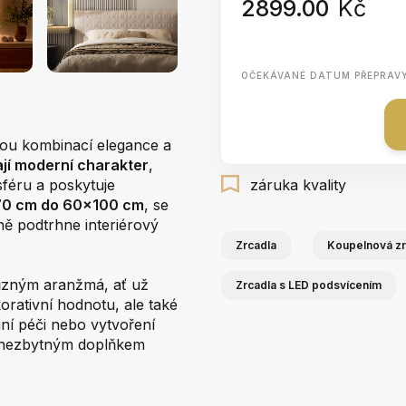
2899.00
Kč
OČEKÁVANÉ DATUM PŘEPRAV
nou kombinací elegance a
jí moderní charakter
,
sféru a poskytuje
záruka kvality
0 cm do 60x100 cm
, se
ně podtrhne interiérový
Zrcadla
Koupelnová zr
různým aranžmá, ať už
Zrcadla s LED podsvícením
rativní hodnotu, ale také
nní péči nebo vytvoření
e nezbytným doplňkem