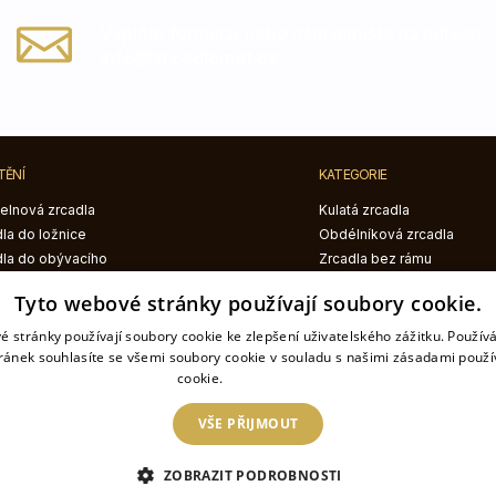
Vyplňte formulář nebo nám napište na adresu
info@zrcadlomat.cz
TĚNÍ
KATEGORIE
elnová zrcadla
Kulatá zrcadla
la do ložnice
Obdélníková zrcadla
dla do obývacího
Zrcadla bez rámu
je
Zrcadla v černém rámu
Tyto webové stránky používají soubory cookie.
dla do předsíně
Zrcadla v bílém rámu
Zrcadla s LED
é stránky používají soubory cookie ke zlepšení uživatelského zážitku. Použív
podsvícením
ránek souhlasíte se všemi soubory cookie v souladu s našimi zásadami použí
cookie.
Více informací
VŠE PŘIJMOUT
ZOBRAZIT PODROBNOSTI
 Internetový obchod je provozován společností: Český tisk s.r.o. Koperník