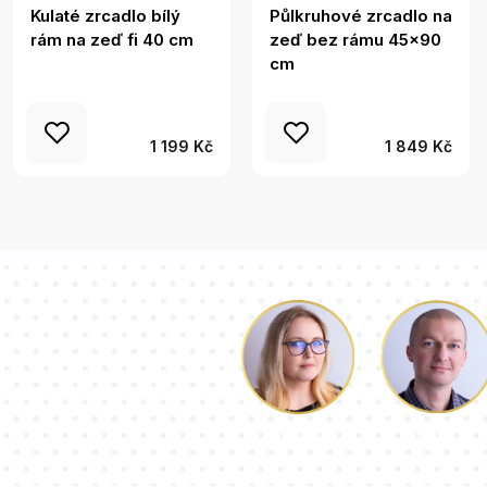
Kulaté zrcadlo bílý
Půlkruhové zrcadlo na
rám na zeď fi 40 cm
zeď bez rámu 45x90
cm
1 199 Kč
1 849 Kč
Luke
Dorota