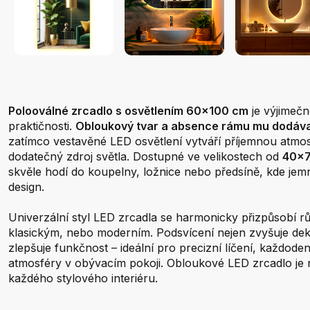
Polooválné zrcadlo s osvětlením 60x100 cm
je výjimeč
praktičnosti.
Obloukový tvar a absence rámu mu dodáva
zatímco vestavěné LED osvětlení vytváří příjemnou atmo
dodatečný zdroj světla. Dostupné ve velikostech od
40x7
skvěle hodí do koupelny, ložnice nebo předsíně, kde jem
design.
Univerzální styl LED zrcadla se harmonicky přizpůsobí 
klasickým, nebo moderním. Podsvícení nejen zvyšuje deko
zlepšuje funkčnost – ideální pro precizní líčení, každode
atmosféry v obývacím pokoji. Obloukové LED zrcadlo j
každého stylového interiéru.