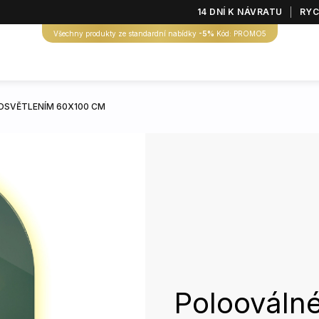
14 DNÍ K NÁVRATU
RYC
Všechny produkty ze standardní nabídky
-5%
Kód: PROMO5
OSVĚTLENÍM 60X100 CM
Polooválné