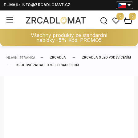
E -MAIL:
INFO@ZRCADLOMAT.CZ
0
0
Všechny produkty ze standardní
nabídky
-5%
Kód: PROMO5
ZRCADLA
ZRCADLA S LED PODSVÍCENÍM
HLAVNÍ STRÁNKA
KRUHOVÉ ZRCADLO ¾ LED 84X100 CM