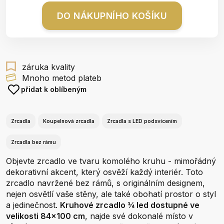
DO NÁKUPNÍHO KOŠÍKU
záruka kvality
Mnoho metod plateb
přidat k oblíbeným
Zrcadla
Koupelnová zrcadla
Zrcadla s LED podsvícením
Zrcadla bez rámu
Objevte zrcadlo ve tvaru komolého kruhu - mimořádný
dekorativní akcent, který osvěží každý interiér. Toto
zrcadlo navržené bez rámů, s originálním designem,
nejen osvětlí vaše stěny, ale také obohatí prostor o styl
a jedinečnost.
Kruhové zrcadlo ¾ led dostupné ve
velikosti 84x100 cm
, najde své dokonalé místo v