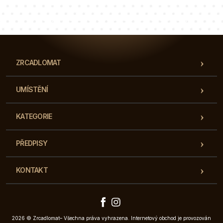
Luke
Paulina
Dorota
Náš tým konzultantů odpoví na vaše otázky!
ZRCADLOMAT
UMÍSTĚNÍ
KATEGORIE
PŘEDPISY
KONTAKT
2026 © Zrcadlomat– Všechna práva vyhrazena. Internetový obchod je provozován