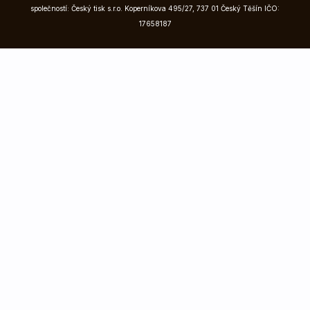
společností: Český tisk s.r.o. Koperníkova 495/27, 737 01 Český Těšín IČO:
17658187