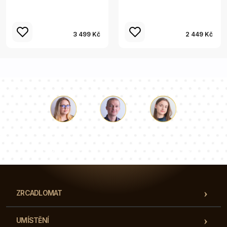
3 499 Kč
2 449 Kč
Luke
Paulina
Dorota
Náš tým konzultantů odpoví na vaše otázky!
ZRCADLOMAT
UMÍSTĚNÍ