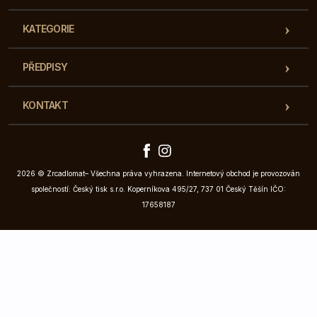
KATEGORIE
PŘEDPISY
KONTAKT
2026 © Zrcadlomat– Všechna práva vyhrazena. Internetový obchod je provozován
společností: Český tisk s.r.o. Koperníkova 495/27, 737 01 Český Těšín IČO:
17658187