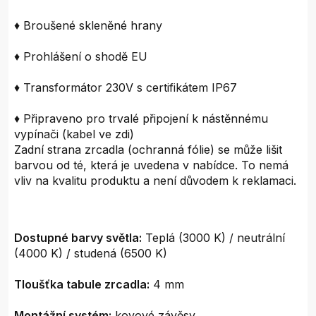
♦ Broušené skleněné hrany
♦ Prohlášení o shodě EU
♦ Transformátor 230V s certifikátem IP67
♦ Připraveno pro trvalé připojení k nástěnnému
vypínači (kabel ve zdi)
Zadní strana zrcadla (ochranná fólie) se může lišit
barvou od té, která je uvedena v nabídce. To nemá
vliv na kvalitu produktu a není důvodem k reklamaci.
Dostupné barvy světla:
Teplá (3000 K) / neutrální
(4000 K) / studená (6500 K)
Tloušťka tabule zrcadla:
4 mm
Montážní systém:
kovové závěsy