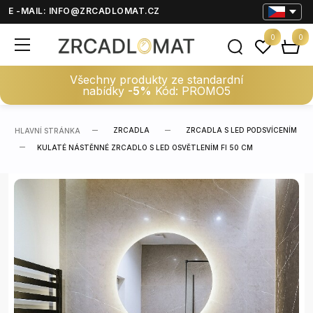
E -MAIL:
INFO@ZRCADLOMAT.CZ
0
0
Všechny produkty ze standardní
nabídky
-5%
Kód: PROMO5
ZRCADLA
ZRCADLA S LED PODSVÍCENÍM
HLAVNÍ STRÁNKA
KULATÉ NÁSTĚNNÉ ZRCADLO S LED OSVĚTLENÍM FI 50 CM