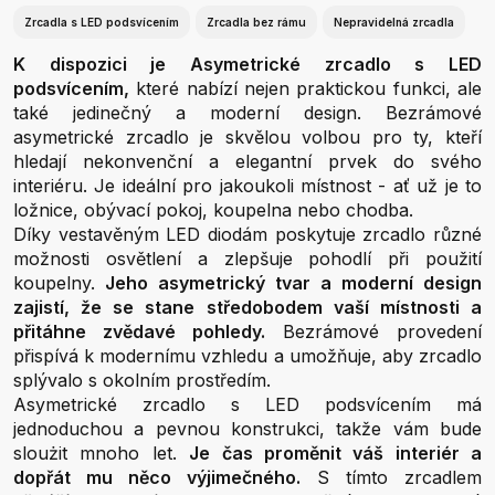
Zrcadla s LED podsvícením
Zrcadla bez rámu
Nepravidelná zrcadla
K dispozici je Asymetrické zrcadlo s LED
podsvícením,
které nabízí nejen praktickou funkci, ale
také jedinečný a moderní design. Bezrámové
asymetrické zrcadlo je skvělou volbou pro ty, kteří
hledají nekonvenční a elegantní prvek do svého
interiéru. Je ideální pro jakoukoli místnost - ať už je to
ložnice, obývací pokoj, koupelna nebo chodba.
Díky vestavěným LED diodám poskytuje zrcadlo různé
možnosti osvětlení a zlepšuje pohodlí při použití
koupelny.
Jeho asymetrický tvar a moderní design
zajistí, že se stane středobodem vaší místnosti a
přitáhne zvědavé pohledy.
Bezrámové provedení
přispívá k modernímu vzhledu a umožňuje, aby zrcadlo
splývalo s okolním prostředím.
Asymetrické zrcadlo s LED podsvícením má
jednoduchou a pevnou konstrukci, takže vám bude
sloużit mnoho let.
Je čas proměnit váš interiér a
dopřát mu něco výjimečného.
S tímto zrcadlem