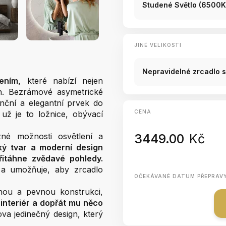
Studené Světlo (6500K
JINÉ VELIKOSTI
Nepravidelné zrcadlo 
ením,
které nabízí nejen
gn. Bezrámové asymetrické
enční a elegantní prvek do
CENA
 už je to ložnice, obývací
né možnosti osvětlení a
3449.00
Kč
ý tvar a moderní design
řitáhne zvědavé pohledy.
a umožňuje, aby zrcadlo
OČEKÁVANÉ DATUM PŘEPRAV
hou a pevnou konstrukci,
interiér a dopřát mu něco
va jedinečný design, který