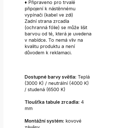
♦ Připraveno pro trvalé
připojení k nástěnnému
vypínači (kabel ve zdi)
Zadní strana zrcadla
(ochranná fólie) se může lišit
barvou od té, která je uvedena
v nabídce. To nemá vliv na
kvalitu produktu a není
důvodem k reklamaci.
Dostupné barvy světla:
Teplá
(3000 K) / neutrální (4000 K)
/ studená (6500 K)
Tloušťka tabule zrcadla:
4
mm
Montážní systém:
kovové
závěsy