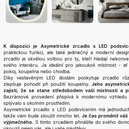
K dispozici je Asymetrické zrcadlo s LED podsvíc
praktickou funkci, ale také jedinečný a moderní desi
zrcadlo je skvělou volbou pro ty, kteří hledají nekonv
svého interiéru. Je ideální pro jakoukoli místnost - ať
pokoj, koupelna nebo chodba.
Díky vestavěným LED diodám poskytuje zrcadlo růz
zlepšuje pohodlí při použití koupelny.
Jeho asymetrick
zajistí, že se stane středobodem vaší místnosti a p
Bezrámové provedení přispívá k modernímu vzhledu 
splývalo s okolním prostředím.
Asymetrické zrcadlo s LED podsvícením má jednoduc
takže vám bude sloużit mnoho let.
Je čas proměnit váš 
výjimečného.
S tímto zrcadlem přinášíte do svého domo
okouzlí nejen vás, ale i vaše návštěvy.