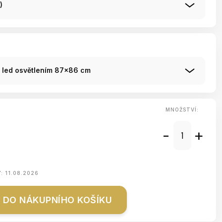
)
s led osvětlením 87x86 cm
MNOŽSTVÍ:
-
+
Y:
11.08.2026
DO NÁKUPNÍHO KOŠÍKU