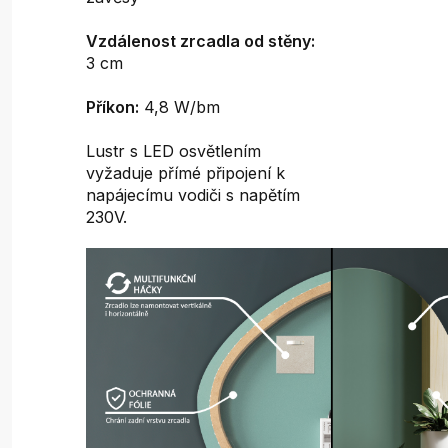
Vzdálenost zrcadla od stěny:
3 cm
Příkon:
4,8 W/bm
Lustr s LED osvětlením
vyžaduje přímé připojení k
napájecímu vodiči s napětím
230V.