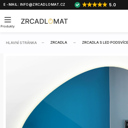
5.0
E -MAIL:
INFO@ZRCADLOMAT.CZ
Produkty
ZRCADLA
ZRCADLA S LED PODSVÍC
HLAVNÍ STRÁNKA